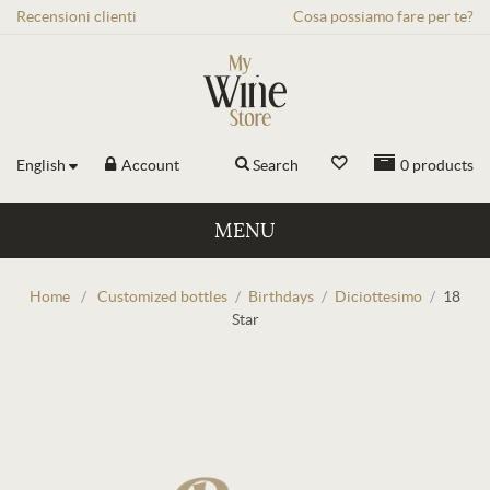
Recensioni
clienti
Cosa possiamo fare per te?
English
Account
Search
0
products
MENU
Home
/
Customized bottles
/
Birthdays
/
Diciottesimo
/
18
Star