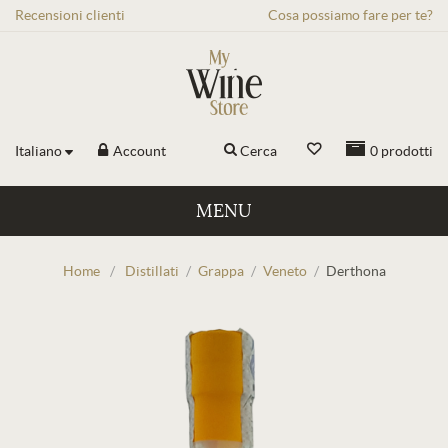
Recensioni
clienti
Cosa possiamo fare per te?
Italiano
Account
Cerca
0
prodotti
MENU
Home
/
Distillati
/
Grappa
/
Veneto
/
Derthona