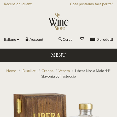
Recensioni
clienti
Cosa possiamo fare per te?
Italiano
Account
Cerca
0
prodotti
MENU
Home
/
Distillati
/
Grappa
/
Veneto
/
Libera Nos a Malo 44°
Slavonia con astuccio