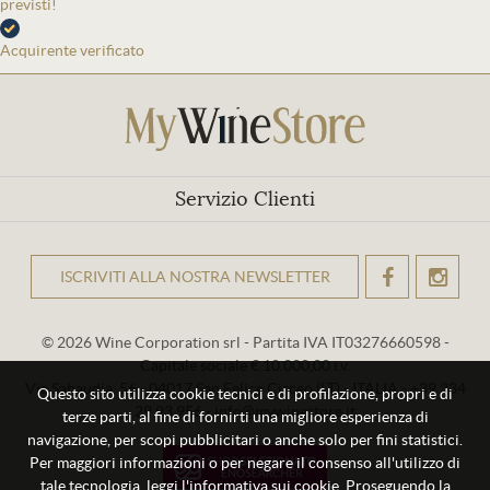
previsti!
Acquirente verificato
Servizio Clienti
ISCRIVITI ALLA NOSTRA NEWSLETTER
OK
© 2026 Wine Corporation srl - Partita IVA IT03276660598 -
Capitale sociale € 10.000,00 i.v.
Via Sabaudia, 56 - 04017 San Felice Circeo (LT) - ITALIA - +39 334
Questo sito utilizza cookie tecnici e di profilazione, propri e di
29 93 956 - info@mywinestore.it
terze parti, al fine di fornirti una migliore esperienza di
navigazione, per scopi pubblicitari o anche solo per fini statistici.
Per maggiori informazioni o per negare il consenso all'utilizzo di
tale tecnologia, leggi l'informativa sui cookie. Proseguendo la