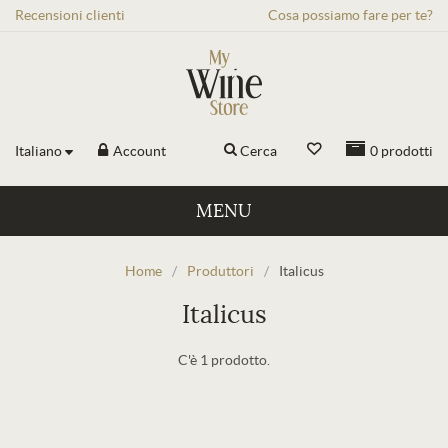
Recensioni
clienti
Cosa possiamo fare per te?
Italiano
Account
Cerca
0
prodotti
MENU
Home
/
Produttori
/
Italicus
Italicus
C'è 1 prodotto.