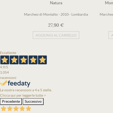
Natura
Mons
Marchesi di Montalto
-
2010
-
Lombardia
Marches
27,90 €
AGGIUNGI AL CARRELLO
Eccellente
4,9
/5
1.054
recensioni
Le nostre recensioni a 4 e 5 stelle.
Clicca qui per leggerle tutte >
Precedente
Successivo