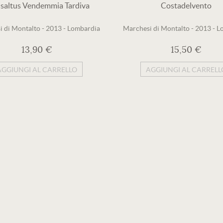
altus Vendemmia Tardiva
Costadelvento
i di Montalto
-
2013
-
Lombardia
Marchesi di Montalto
-
2013
-
L
13,90 €
15,50 €
AGGIUNGI AL CARRELLO
AGGIUNGI AL CARRELL