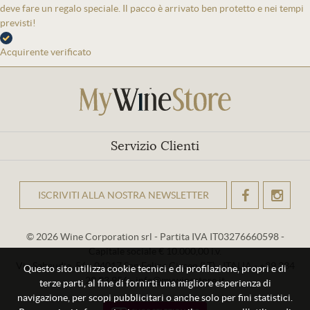
deve fare un regalo speciale. Il pacco è arrivato ben protetto e nei tempi
previsti!
Acquirente verificato
Servizio Clienti
ISCRIVITI ALLA NOSTRA NEWSLETTER
OK
© 2026 Wine Corporation srl - Partita IVA IT03276660598 -
Capitale sociale € 10.000,00 i.v.
Via Sabaudia, 56 - 04017 San Felice Circeo (LT) - ITALIA - +39 334
Questo sito utilizza cookie tecnici e di profilazione, propri e di
29 93 956 - info@mywinestore.it
terze parti, al fine di fornirti una migliore esperienza di
navigazione, per scopi pubblicitari o anche solo per fini statistici.