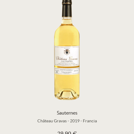
Sauternes
Château Gravas
-
2019
-
Francia
29,90 €