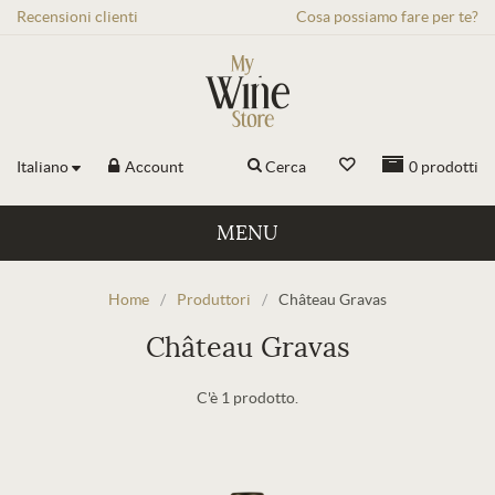
Recensioni
clienti
Cosa possiamo fare per te?
Italiano
Account
Cerca
0
prodotti
MENU
Home
/
Produttori
/
Château Gravas
Château Gravas
C'è 1 prodotto.