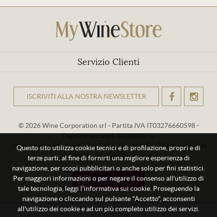
Servizio Clienti
ISCRIVITI ALLA NOSTRA NEWSLETTER
OK
© 2026 Wine Corporation srl - Partita IVA IT03276660598 -
Capitale sociale € 10.000,00 i.v.
Via Sabaudia, 56 - 04017 San Felice Circeo (LT) - ITALIA - +39 334
Questo sito utilizza cookie tecnici e di profilazione, propri e di
29 93 956 - info@mywinestore.it
terze parti, al fine di fornirti una migliore esperienza di
navigazione, per scopi pubblicitari o anche solo per fini statistici.
Per maggiori informazioni o per negare il consenso all'utilizzo di
tale tecnologia, leggi l'informativa sui cookie. Proseguendo la
navigazione o cliccando sul pulsante "Accetto", acconsenti
all'utilizzo dei cookie e ad un più completo utilizzo dei servizi.