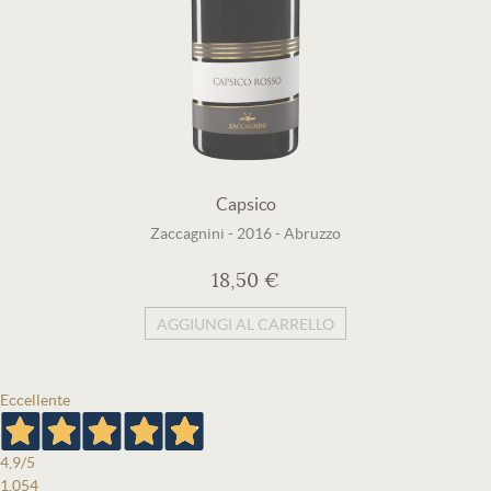
Capsico
Zaccagnini
-
2016
-
Abruzzo
18,50 €
AGGIUNGI AL CARRELLO
Eccellente
4,9
/5
1.054