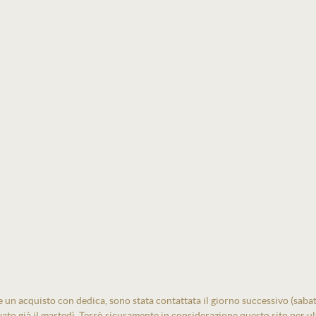
un acquisto con dedica, sono stata contattata il giorno successivo (sabato)
vato già il martedì. Terrò sicuramente in considerazione questo sito per ult