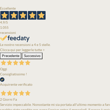
Eccellente
4,9
/5
1.055
recensioni
Le nostre recensioni a 4 e 5 stelle.
Clicca qui per leggerle tutte >
Precedente
Successivo
Oggi
Consigliatissimo !
Acquirente verificato
2 Giorni Fa
Servizio impeccabile. Nonostante mi sia portata all'ultimo momento a fare 
sarebbe stato spedito per avere l'arrivo entro il mercoledì. Il pacco è arri