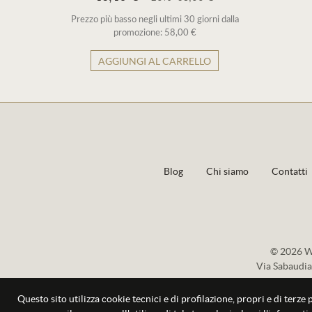
Prezzo più basso negli ultimi 30 giorni dalla
promozione: 58,00 €
AGGIUNGI AL CARRELLO
Blog
Chi siamo
Contatti
© 2026 Wi
Via Sabaudia
Questo sito utilizza cookie tecnici e di profilazione, propri e di terze 