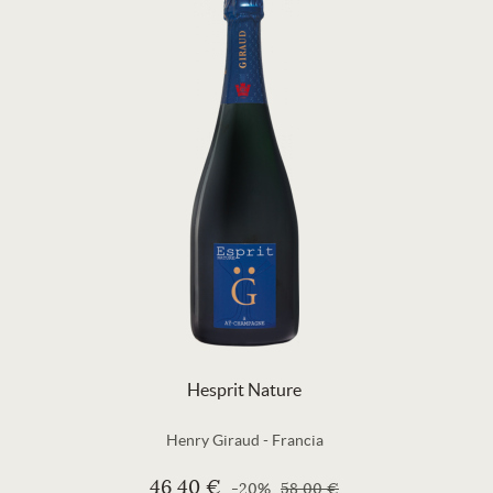
Hesprit Nature
Henry Giraud
-
Francia
46,40 €
-20%
58,00 €