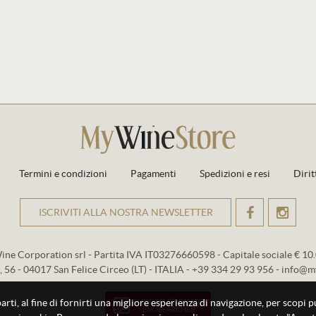
Termini e condizioni
Pagamenti
Spedizioni e resi
Dirit
ISCRIVITI ALLA NOSTRA NEWSLETTER
OK
ne Corporation srl - Partita IVA IT03276660598 - Capitale sociale € 10.0
, 56 - 04017 San Felice Circeo (LT) - ITALIA - +39 334 29 93 956 - info@m
parti, al fine di fornirti una migliore esperienza di navigazione, per scopi 