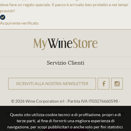
deve fare un regalo speciale. Il pacco è arrivato ben protetto e nei tempi
previsti!
Acquirente verificato
Servizio Clienti
ISCRIVITI ALLA NOSTRA NEWSLETTER
OK
© 2026 Wine Corporation srl - Partita IVA IT03276660598 -
Capitale sociale € 10.000,00 i.v.
Via Sabaudia, 56 - 04017 San Felice Circeo (LT) - ITALIA - +39 334
Questo sito utilizza cookie tecnici e di profilazione, propri e di
29 93 956 - info@mywinestore.it
terze parti, al fine di fornirti una migliore esperienza di
navigazione, per scopi pubblicitari o anche solo per fini statistici.