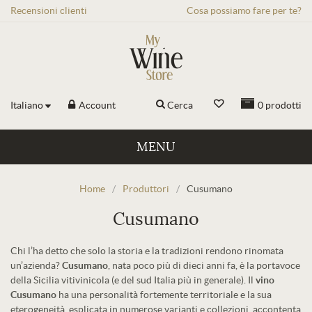
Recensioni
clienti
Cosa possiamo fare per te?
Italiano
Account
Cerca
0
prodotti
MENU
Home
/
Produttori
/
Cusumano
Cusumano
Chi l’ha detto che solo la storia e la tradizioni rendono rinomata
un’azienda?
Cusumano
, nata poco più di dieci anni fa, è la portavoce
della Sicilia vitivinicola (e del sud Italia più in generale). Il
vino
Cusumano
ha una personalità fortemente territoriale e la sua
eterogeneità, esplicata in numerose varianti e collezioni, accontenta