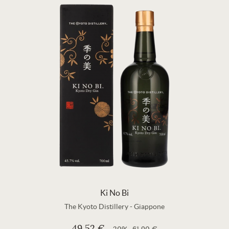
Ki No Bi
The Kyoto Distillery
-
Giappone
49,52 €