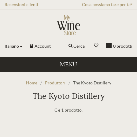
Recensioni
clienti
Cosa possiamo fare per te?
Italiano
Account
Cerca
0
prodotti
MENU
Home
/
Produttori
/
The Kyoto Distillery
The Kyoto Distillery
C'è 1 prodotto.