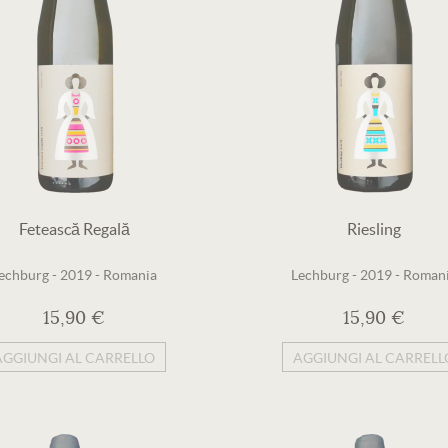
Fetească Regală
Riesling
echburg
-
2019
-
Romania
Lechburg
-
2019
-
Roman
15,90 €
15,90 €
AGGIUNGI AL CARRELLO
AGGIUNGI AL CARRELL