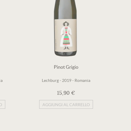
Pinot Grigio
ia
Lechburg
-
2019
-
Romania
15,90 €
O
AGGIUNGI AL CARRELLO