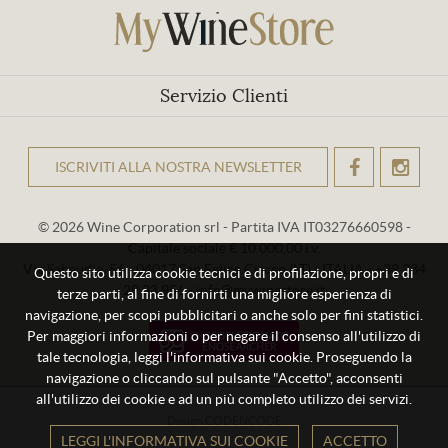
Servizio Clienti
ISCRIVITI ALLA NOSTRA NEWSLETTER
OK
© 2026 Wine Corporation srl - Partita IVA IT03276660598 -
Capitale sociale € 10.000,00 i.v.
Via Sabaudia, 56 - 04017 San Felice Circeo (LT) - ITALIA - +39 334
Questo sito utilizza cookie tecnici e di profilazione, propri e di
29 93 956 - info@mywinestore.it
terze parti, al fine di fornirti una migliore esperienza di
navigazione, per scopi pubblicitari o anche solo per fini statistici.
Per maggiori informazioni o per negare il consenso all'utilizzo di
tale tecnologia, leggi l'informativa sui cookie. Proseguendo la
navigazione o cliccando sul pulsante "Accetto", acconsenti
all'utilizzo dei cookie e ad un più completo utilizzo dei servizi.
Design
CODENCODE
LEGGI L'INFORMATIVA SUI COOKIE
ACCETTO