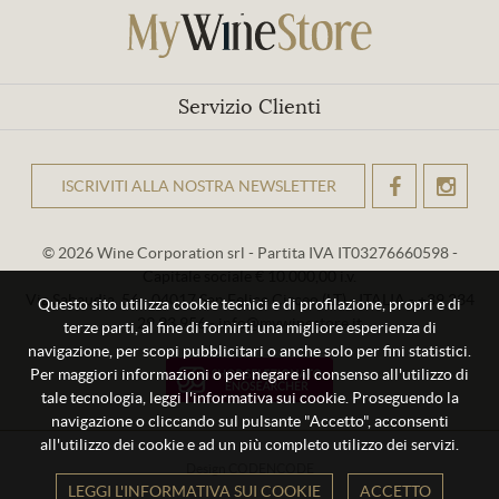
Servizio Clienti
ISCRIVITI ALLA NOSTRA NEWSLETTER
OK
© 2026 Wine Corporation srl - Partita IVA IT03276660598 -
Capitale sociale € 10.000,00 i.v.
Via Sabaudia, 56 - 04017 San Felice Circeo (LT) - ITALIA - +39 334
Questo sito utilizza cookie tecnici e di profilazione, propri e di
29 93 956 - info@mywinestore.it
terze parti, al fine di fornirti una migliore esperienza di
navigazione, per scopi pubblicitari o anche solo per fini statistici.
Per maggiori informazioni o per negare il consenso all'utilizzo di
tale tecnologia, leggi l'informativa sui cookie. Proseguendo la
navigazione o cliccando sul pulsante "Accetto", acconsenti
all'utilizzo dei cookie e ad un più completo utilizzo dei servizi.
Design
CODENCODE
LEGGI L'INFORMATIVA SUI COOKIE
ACCETTO