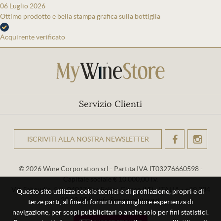
06 Luglio 2026
Ottimo prodotto e bella stampa grafica sulla bottiglia
Acquirente verificato
Servizio Clienti
ISCRIVITI ALLA NOSTRA NEWSLETTER
OK
© 2026 Wine Corporation srl - Partita IVA IT03276660598 -
Capitale sociale € 10.000,00 i.v.
Via Sabaudia, 56 - 04017 San Felice Circeo (LT) - ITALIA - +39 334
Questo sito utilizza cookie tecnici e di profilazione, propri e di
29 93 956 - info@mywinestore.it
terze parti, al fine di fornirti una migliore esperienza di
navigazione, per scopi pubblicitari o anche solo per fini statistici.