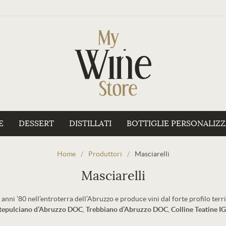
E
DESSERT
DISTILLATI
BOTTIGLIE PERSONALIZ
Home
/
Produttori
/
Masciarelli
Masciarelli
i anni ’80 nell’entroterra dell’Abruzzo e produce vini dal forte profilo terri
epulciano d’Abruzzo DOC
,
Trebbiano
d’Abruzzo DOC
,
Colline Teatine I