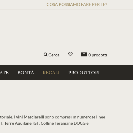
COSA POSSIAMO FARE PER TE?
Cerca
0
prodotti
ZATE
BONTÀ
REGALI
PRODUTTORI
toriale. I
vini Masciarelli
sono compresi in numerose linee
GT
,
Terre Aquilane IGT
,
Colline Teramane DOCG
e