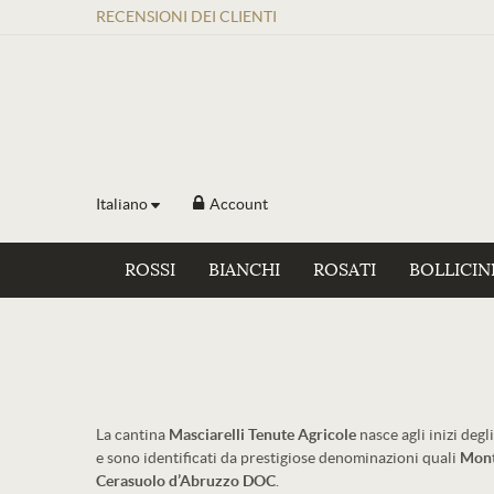
RECENSIONI
DEI
CLIENTI
Italiano
Account
ROSSI
BIANCHI
ROSATI
BOLLICIN
La cantina
Masciarelli Tenute Agricole
nasce agli inizi degl
e sono identificati da prestigiose denominazioni quali
Mont
Cerasuolo
d’Abruzzo DOC
.