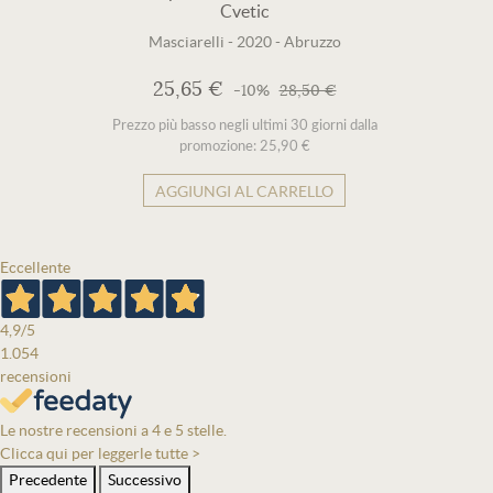
Cvetic
Masciarelli
-
2020
-
Abruzzo
25,65 €
-10%
28,50 €
Prezzo più basso negli ultimi 30 giorni dalla
promozione: 25,90 €
AGGIUNGI AL CARRELLO
Eccellente
4,9
/5
1.054
recensioni
Le nostre recensioni a 4 e 5 stelle.
Clicca qui per leggerle tutte >
Precedente
Successivo