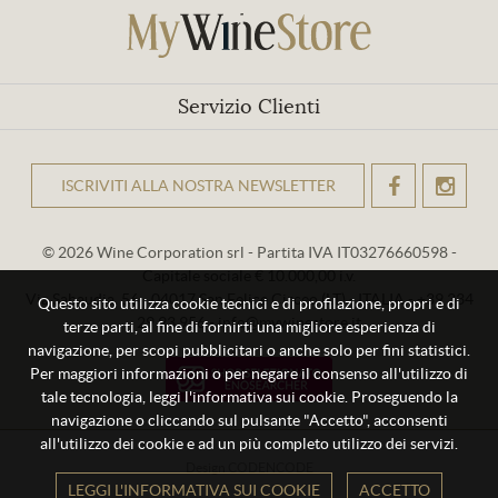
Servizio Clienti
ISCRIVITI ALLA NOSTRA NEWSLETTER
OK
© 2026 Wine Corporation srl - Partita IVA IT03276660598 -
Capitale sociale € 10.000,00 i.v.
Via Sabaudia, 56 - 04017 San Felice Circeo (LT) - ITALIA - +39 334
Questo sito utilizza cookie tecnici e di profilazione, propri e di
29 93 956 - info@mywinestore.it
terze parti, al fine di fornirti una migliore esperienza di
navigazione, per scopi pubblicitari o anche solo per fini statistici.
Per maggiori informazioni o per negare il consenso all'utilizzo di
tale tecnologia, leggi l'informativa sui cookie. Proseguendo la
navigazione o cliccando sul pulsante "Accetto", acconsenti
all'utilizzo dei cookie e ad un più completo utilizzo dei servizi.
Design
CODENCODE
LEGGI L'INFORMATIVA SUI COOKIE
ACCETTO