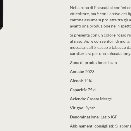
Nella zona di Frascati ai confini 
viticoltore, ma è con l'arrivo dei
cantina assume si proietta tra gli 
avanti una produzione nel rispetto 
Si presenta con un colore rosso ru
al naso. Apre con sentori di mora,
moscata, caffè, cacao e tabacco da 
caratterizza per una spiccata long
Zona di produzione:
Lazio
Annata:
2023
Alcool:
14%
Capacità:
75 cl
Azienda:
Casata Mergé
Vitigno:
Syrah
Denominazione:
Lazio IGP
Abbinamenti consigliati:
Si abbina