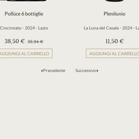
Pollùce 6 bottiglie
Plenilunio
Cincinnato
-
2024
-
Lazio
La Luna del Casale
-
2024
-
L
38,50 €
11,50 €
38,94 €
AGGIUNGI AL CARRELLO
AGGIUNGI AL CARRELL
Precedente
Successivo