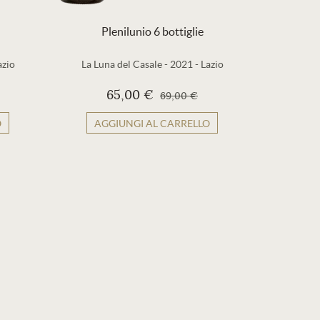
Plenilunio 6 bottiglie
azio
La Luna del Casale
-
2021
-
Lazio
65,00 €
69,00 €
O
AGGIUNGI AL CARRELLO
AG