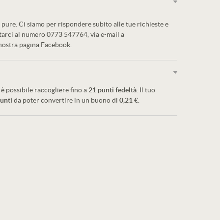
pure. Ci siamo per rispondere subito alle tue richieste e
ttarci al numero 0773 547764, via e-mail a
 nostra pagina Facebook.
è possibile raccogliere fino a
21
punti fedeltà
. Il tuo
unti
da poter convertire in un buono di
0,21 €
.