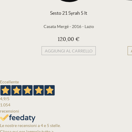
Sesto 21 Syrah 5 lt
Casata Mergé
-
2016
-
Lazio
120,00 €
AGGIUNGI AL CARRELLO
Eccellente
4,9
/5
1.054
recensioni
Le nostre recensioni a 4 e 5 stelle.
Clicca qui per leggerle tutte >