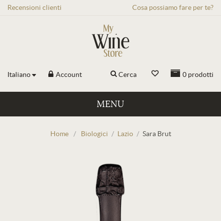
Recensioni
clienti
Cosa possiamo fare per te?
Italiano
Account
Cerca
0
prodotti
MENU
Home
/
Biologici
/
Lazio
/
Sara Brut