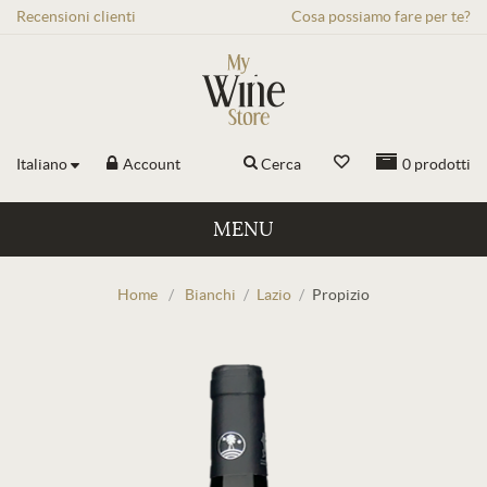
Recensioni
clienti
Cosa possiamo fare per te?
Italiano
Account
Cerca
0
prodotti
MENU
Home
/
Bianchi
/
Lazio
/
Propizio