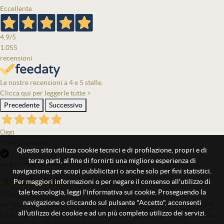
Eccellente
4,9
/5
1.055
recensioni
Le nostre recensioni a 4 e 5 stelle.
Clicca qui per leggerle tutte >
Precedente
Successivo
Oggi
Consigliatissimo !
Questo sito utilizza cookie tecnici e di profilazione, propri e di
terze parti, al fine di fornirti una migliore esperienza di
Acquirente verificato
navigazione, per scopi pubblicitari o anche solo per fini statistici.
Per maggiori informazioni o per negare il consenso all'utilizzo di
tale tecnologia, leggi l'informativa sui cookie. Proseguendo la
2 Giorni Fa
navigazione o cliccando sul pulsante "Accetto", acconsenti
Servizio impeccabile. Nonostante mi sia portata all'ultimo momento a
all'utilizzo dei cookie e ad un più completo utilizzo dei servizi.
fare un acquisto con dedica, sono stata contattata il giorno successivo