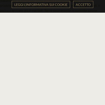
(sabato) per la creazione della scritta e la conferma che il lunedì il
LEGGI L'INFORMATIVA SUI COOKIE
ACCETTO
prodotto sarebbe stato spedito per avere l'arrivo entro il mercoledì. Il
pacco è arrivato già il martedì. Terrò sicuramente in considerazione
questo sito per ulteriori altri ordini. Grazie
Acquirente verificato
3 Giorni Fa
Spedizione super celere, imballaggio da dieci e lode. Era un regalo di
nozze che ha sorpreso e lasciato stupiti gli sposi! Nella scatola erano
contenuti anche dei gadget inattesi. Eccellente acquisto
Acquirente verificato
23 Luglio 2026
Sono cliente da più di 2 anni e sono estremamente soddisfatta sia per i
tempi di consegna e sia per le personalizzazioni realizzate.
Acquirente verificato