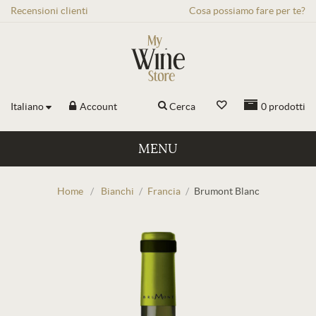
Recensioni
clienti
Cosa possiamo fare per te?
Italiano
Account
Cerca
0
prodotti
MENU
Home
/
Bianchi
/
Francia
/
Brumont Blanc