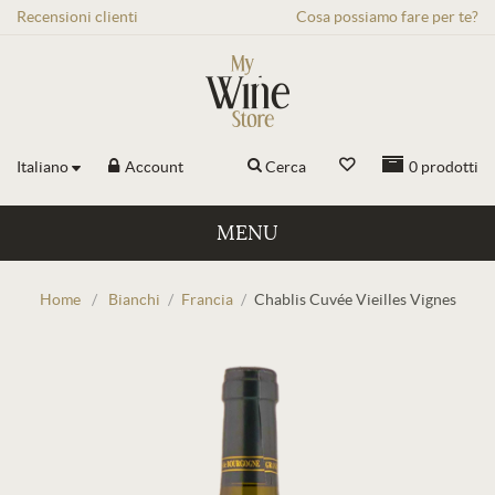
Recensioni
clienti
Cosa possiamo fare per te?
Italiano
Account
Cerca
0
prodotti
MENU
Home
/
Bianchi
/
Francia
/
Chablis Cuvée Vieilles Vignes