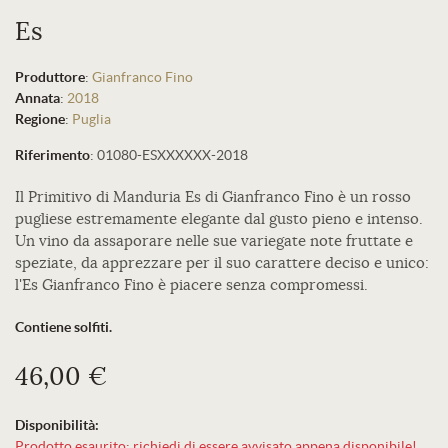
Es
Produttore
:
Gianfranco Fino
Annata
:
2018
Regione
:
Puglia
Riferimento
:
01080-ESXXXXXX-2018
Il Primitivo di Manduria Es di Gianfranco Fino è un rosso
pugliese estremamente elegante dal gusto pieno e intenso.
Un vino da assaporare nelle sue variegate note fruttate e
speziate, da apprezzare per il suo carattere deciso e unico:
l'Es Gianfranco Fino è piacere senza compromessi.
Contiene solfiti.
46,00 €
Disponibilità:
Prodotto esaurito: richiedi di essere avvisato appena disponibile!