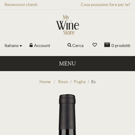
Recensioni
clienti
Cosa possiamo fare per te?
Italiano
Account
Cerca
0
prodotti
MENU
Home
/
Rossi
/
Puglia
/
Es