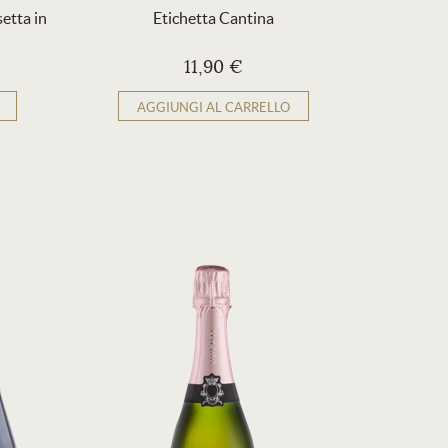
etta in
Etichetta Cantina
Sacchetto r
11,90 €
AGGIUNGI AL CARRELLO
AG