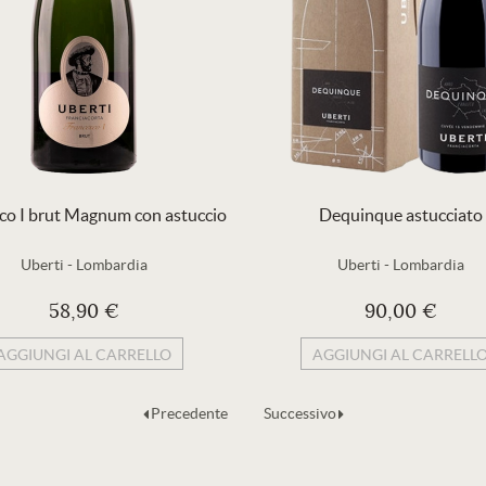
co I brut Magnum con astuccio
Dequinque astucciato
Uberti
-
Lombardia
Uberti
-
Lombardia
58,90 €
90,00 €
AGGIUNGI AL CARRELLO
AGGIUNGI AL CARRELL
Precedente
Successivo