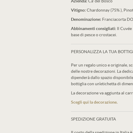
Azienda:
Ca' del Bosco
Vitigno:
Chardonnay (75% ), Pinot 
Denominazione:
Franciacorta D
Abbinamenti consigliati:
Il Cuvée 
base di pesce o crostacei.
PERSONALIZZA LA TUA BOTTIG
Per un regalo unico e originale, sc
delle nostre decorazioni. La dedic
dipenderà dallo spazio disponibile
bottiglia con un’etichetta di dimen
La decorazione va aggiunta al carre
Scegli qui la decorazione.
SPEDIZIONE GRATUITA
Il costo della spedizione in Italia è