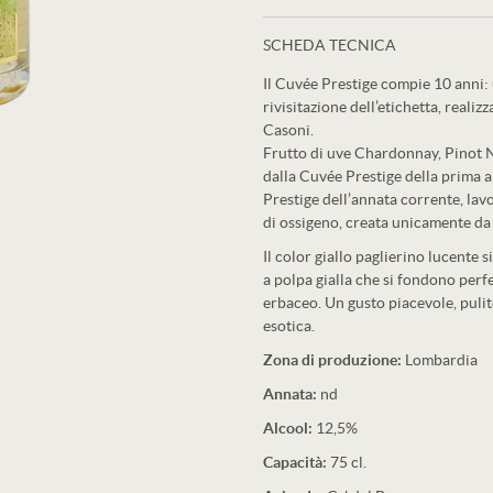
SCHEDA TECNICA
Il Cuvée Prestige compie 10 anni: u
rivisitazione dell’etichetta, realiz
Casoni.
Frutto di uve Chardonnay, Pinot 
dalla Cuvée Prestige della prima 
Prestige dell’annata corrente, la
di ossigeno, creata unicamente da 
Il color giallo paglierino lucente s
a polpa gialla che si fondono perf
erbaceo. Un gusto piacevole, pulit
esotica.
Zona di produzione:
Lombardia
Annata:
nd
Alcool:
12,5%
Capacità:
75 cl.