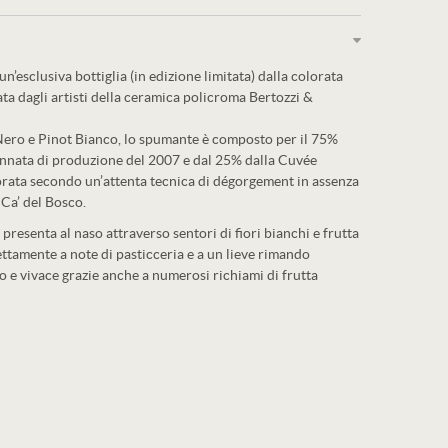
n’esclusiva bottiglia (in edizione limitata) dalla colorata
zata dagli artisti della ceramica policroma Bertozzi &
Nero e Pinot Bianco, lo spumante è composto per il 75%
annata di produzione del 2007 e dal 25% dalla Cuvée
vorata secondo un’attenta tecnica di dégorgement in assenza
Ca’ del Bosco.
i presenta al naso attraverso sentori di fiori bianchi e frutta
ettamente a note di pasticceria e a un lieve rimando
o e vivace grazie anche a numerosi richiami di frutta