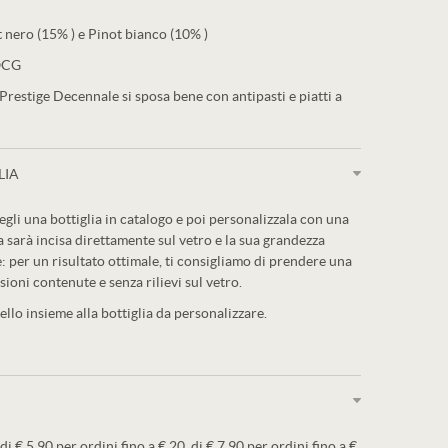
nero (15% ) e Pinot bianco (10% )
OCG
Prestige Decennale si sposa bene con antipasti e piatti a
LIA
egli una bottiglia in catalogo e poi personalizzala con una
a sarà incisa direttamente sul vetro e la sua grandezza
: per un risultato ottimale, ti consigliamo di prendere una
sioni contenute e senza rilievi sul vetro.
llo insieme alla bottiglia da personalizzare.
 di € 5,90 per ordini fino a € 20, di € 7,90 per ordini fino a €