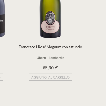
Francesco I Rosé Magnum con astuccio
Uberti
-
Lombardia
Cont
65,90 €
20
O
AGGIUNGI AL CARRELLO
AG