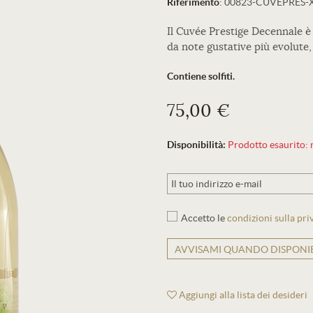
Riferimento
:
00823-CUVEPRES-
Il Cuvée Prestige Decennale è 
da note gustative più evolute,
Contiene solfiti.
75,00 €
Disponibilità:
Prodotto esaurito: r
Accetto le
condizioni sulla pri
AVVISAMI QUANDO DISPONIB
Aggiungi alla lista dei desideri