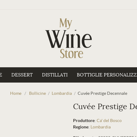
E
DESSERT
DISTILLATI
BOTTIGLIE PERSONALIZ
Home
/
Bollicine
/
Lombardia
/
Cuvée Prestige Decennale
Cuvée Prestige D
Produttore
:
Ca' del Bosco
Regione
:
Lombardia