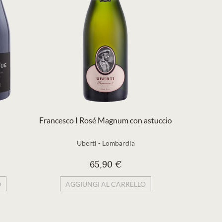
Francesco I Rosé Magnum con astuccio
Uberti
-
Lombardia
Cont
65,90 €
20
O
AGGIUNGI AL CARRELLO
AG