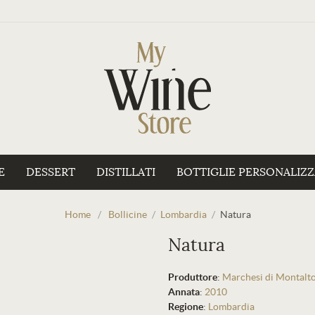
E
DESSERT
DISTILLATI
BOTTIGLIE PERSONALIZ
Home
/
Bollicine
/
Lombardia
/
Natura
Natura
Produttore
:
Marchesi di Montalt
Annata
:
2010
Regione
:
Lombardia