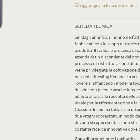
Aggiungi alla lista dei desideri
SCHEDA TECNICA
Sin dagli anni ‘60, il nonno dell’at
fabbricati con lo scopo di trasforma
prodotta. Il radicale processo di c
azienda di un discendente del nonno
processo di ristrutturazione di tut
viene privilegiata la coltivazione d
nero ed il Riesling Renano .La vecc
rovere si affiancano i moderni loc
dei vini con piccole vasche inox t
adibita allora alla raccolta delle 
ideale per la rifermentazione e l
Classico. Insomma tutta la struttu
due vitigni sopracitati, in modo da 
devono sì rappresentare uno strett
costante ricerca innovativa dove p
Zona di produzione:
Lombardia