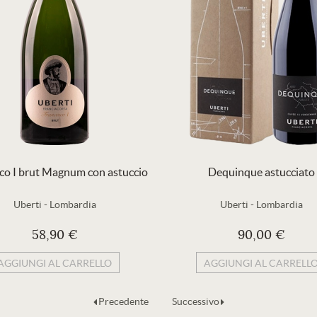
co I brut Magnum con astuccio
Dequinque astucciato
Uberti
-
Lombardia
Uberti
-
Lombardia
58,90 €
90,00 €
AGGIUNGI AL CARRELLO
AGGIUNGI AL CARRELL
Precedente
Successivo