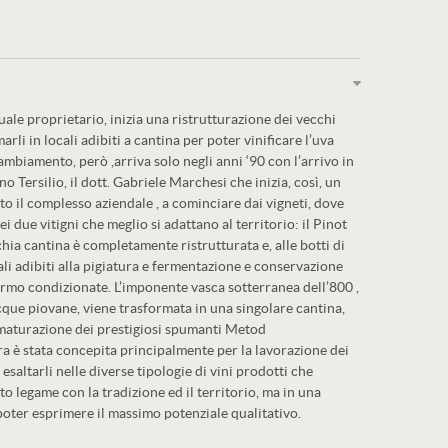
tuale proprietario, inizia una ristrutturazione dei vecchi
rli in locali adibiti a cantina per poter vinificare l’uva
ambiamento, però ,arriva solo negli anni ‘90 con l’arrivo in
 Tersilio, il dott. Gabriele Marchesi che inizia, così, un
to il complesso aziendale , a cominciare dai vigneti, dove
ei due vitigni che meglio si adattano al territorio: il Pinot
hia cantina è completamente ristrutturata e, alle botti di
ali adibiti alla pigiatura e fermentazione e conservazione
ermo condizionate. L’imponente vasca sotterranea dell’800 ,
acque piovane, viene trasformata in una singolare cantina,
a maturazione dei prestigiosi spumanti Metod
ra è stata concepita principalmente per la lavorazione dei
esaltarli nelle diverse tipologie di vini prodotti che
o legame con la tradizione ed il territorio, ma in una
oter esprimere il massimo potenziale qualitativo.