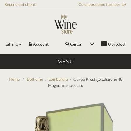
Recensioni
clienti
Cosa possiamo fare per te?
Italiano
Account
Cerca
0
prodotti
MENU
Home
/
Bollicine
/
Lombardia
/
Cuvée Prestige Edizione 48
Magnum astucciato