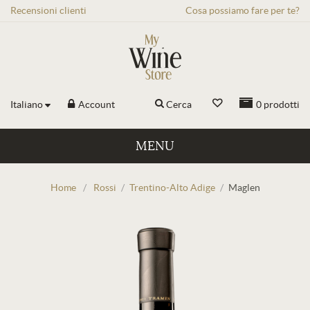
Recensioni
clienti
Cosa possiamo fare per te?
Italiano
Account
Cerca
0
prodotti
MENU
Home
/
Rossi
/
Trentino-Alto Adige
/
Maglen