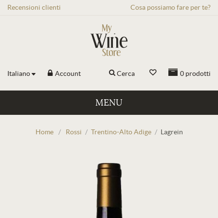
Recensioni
clienti
Cosa possiamo fare per te?
Italiano
Account
Cerca
0
prodotti
MENU
Home
/
Rossi
/
Trentino-Alto Adige
/
Lagrein