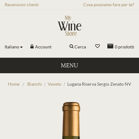
Recensioni
clienti
Cosa possiamo fare per te?
Italiano
Account
Cerca
0
prodotti
MENU
Home
/
Bianchi
/
Veneto
/
Lugana Riserva Sergio Zenato NV