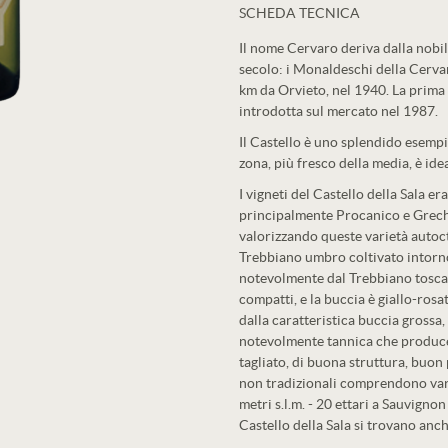
SCHEDA TECNICA
Il nome Cervaro deriva dalla nobil
secolo: i Monaldeschi della Cervar
km da Orvieto, nel 1940. La prima 
introdotta sul mercato nel 1987.
Il Castello è uno splendido esempi
zona, più fresco della media, è ide
I vigneti del Castello della Sala er
principalmente Procanico e Greche
valorizzando queste varietà autocto
Trebbiano umbro coltivato intorn
notevolmente dal Trebbiano toscan
compatti, e la buccia è giallo-ros
dalla caratteristica buccia grossa,
notevolmente tannica che produce 
tagliato, di buona struttura, buon
non tradizionali comprendono vari
metri s.l.m. - 20 ettari a Sauvignon
Castello della Sala si trovano anc