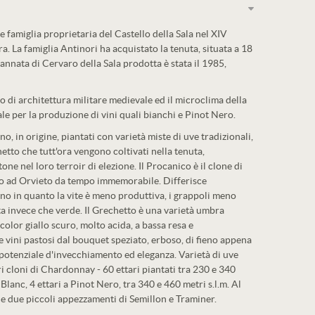
e famiglia proprietaria del Castello della Sala nel XIV
a. La famiglia Antinori ha acquistato la tenuta, situata a 18
annata di Cervaro della Sala prodotta è stata il 1985,
o di architettura militare medievale ed il microclima della
ale per la produzione di vini quali bianchi e Pinot Nero.
ano, in origine, piantati con varietà miste di uve tradizionali,
tto che tutt'ora vengono coltivati nella tenuta,
ne nel loro terroir di elezione. Il Procanico è il clone di
o ad Orvieto da tempo immemorabile. Differisce
o in quanto la vite è meno produttiva, i grappoli meno
ata invece che verde. Il Grechetto è una varietà umbra
 color giallo scuro, molto acida, a bassa resa e
vini pastosi dal bouquet speziato, erboso, di fieno appena
 potenziale d'invecchiamento ed eleganza. Varietà di uve
 cloni di Chardonnay - 60 ettari piantati tra 230 e 340
 Blanc, 4 ettari a Pinot Nero, tra 340 e 460 metri s.l.m. Al
he due piccoli appezzamenti di Semillon e Traminer.