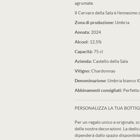
agrumate.
Il Cervaro della Sala è l'ennesimo
Zona di produzione:
Umbria
Annata:
2024
Alcool:
12,5%
Capacità:
75 cl
Azienda:
Castello della Sala
Vitigno:
Chardonnay
Denominazione:
Umbria bianco I
Abbinamenti consigliati:
Perfetto 
PERSONALIZZA LA TUA BOTTIG
Per un regalo unico e originale, sc
delle nostre decorazioni. La dedic
dipenderà dallo spazio disponibile