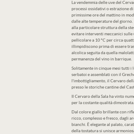
La vendemmia delle uve del Cervar
processi ossidativi o estrazione di
primissime ore del mattino in modo 
dalle alte temperature del giorno. 
alla particolare struttura della ste
evitare interventi meccanici sull
pellicolare a 10 °C per circa quat
illimpidiscono prima di essere tra
alcolica seguita da quella malolatt
permanenza del vino in barrique.
Solitamente in cinque mesi tutti i 
serbatoi e assemblati con il Grec
l'imbottigliamento, il Cervaro dell
presso le storiche cantine del Cast
Il Cervaro della Sala ha vinto num
per la costante qualità dimostrata
Dal colore giallo brillante con rif
ricco, complesso e fresco, dagli aro
bianchi. È elegante al palato, cara
della tostatura si unisce armonios