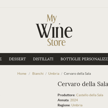
E
DESSERT
DISTILLATI
BOTTIGLIE PERSONALIZ
Home
/
Bianchi
/
Umbria
/
Cervaro della Sala
Cervaro della Sal
Produttore
:
Castello della Sala
Annata
:
2024
Regione
:
Umbria