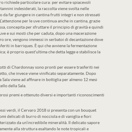
o richiede particolare cura: per evitare spiacevoli
 tannini indesiderati, la raccolta viene svolta nelle
da far giungere in cantina frutti integri e non stressati
L’attenzione per le uve continua anche in cantina, grazie
ssa, concepita per sfruttare il principio di gravità e quindi
e uve e sui mosti che per caduta, dopo una macerazione
tro ore, vengono immessi in serbatoi di decantazione dove
sferiti in barriques. È qui che avviene la fermentazione
ica; è proprio quest'ultima che detta legge e stabilisce la
lotti di Chardonnay sono pronti per essere trasferiti nei
hetto, che invece viene vinificato separatamente. Dopo
a Sala viene ad affinare in bottiglia per almeno 12 mesi
ello della Sala.
erosi premi e ottenuto diversi e importanti riconoscimenti
.
lessi verdi, il Cervaro 2018 si presenta con un bouquet
mi delicati di burro di nocciola e di vaniglia e fiori
tterizzato da un’incredibile mineralità. Il delicato sapore
amente alla struttura esaltando le note tropicali e