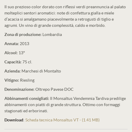
Il suo prezioso color dorato con riflessi verdi preannuncia al palato
molteplici sentori aromatici: note di confettura gialla e miele
d’acacia si amalgamano piacevolmente a retrogusti di tiglio e
agrumi. Un vino di grande complessità, caldo e morbido.
Zona di produzione:
Lombardia
Annata:
2013
Alcool:
13°
Capacità:
75 cl.
Azienda:
Marchesi di Montalto
Vitigno:
Riesling
Denominazione:
Oltrepo Pavese DOC
Abbinamenti consigliati:
Il Monsaltus Vendemmia Tardiva predilige
abbinamenti con piatti di grande struttura. Ottimo con formaggi
stagionati ed erborinati.
Download
:
Scheda tecnica Monsaltus VT - (1.41 MB)