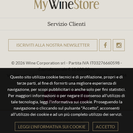
Servizio Clienti
ISCRIVITI ALLA NOSTRA NEWSLETTER
OK
© 2026 Wine Corporation srl - Partita IVA IT03276660598 -
Capitale sociale € 10.000,00 i.v.
Via Sabaudia, 56 - 04017 San Felice Circeo (LT) - ITALIA - +39 334
Questo sito utilizza cookie tecnici e di profilazione, propri e di
29 93 956 - info@mywinestore.it
terze parti, al fine di fornirti una migliore esperienza di
navigazione, per scopi pubblicitari o anche solo per fini statistici.
Per maggiori informazioni o per negare il consenso all'utilizzo di
tale tecnologia, leggi l'informativa sui cookie. Proseguendo la
navigazione o cliccando sul pulsante "Accetto", acconsenti
all'utilizzo dei cookie e ad un più completo utilizzo dei servizi.
Design
CODENCODE
LEGGI L'INFORMATIVA SUI COOKIE
ACCETTO