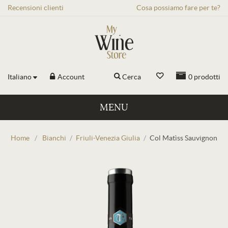
Recensioni
clienti
Cosa possiamo fare per te?
Italiano
Account
Cerca
0
prodotti
MENU
Home
/
Bianchi
/
Friuli-Venezia Giulia
/
Col Matìss Sauvignon