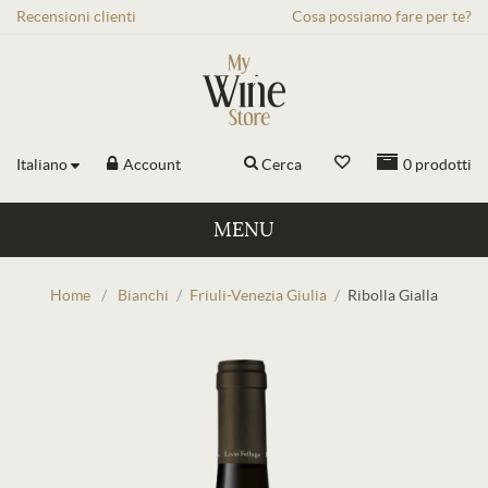
Recensioni
clienti
Cosa possiamo fare per te?
Italiano
Account
Cerca
0
prodotti
MENU
Home
/
Bianchi
/
Friuli-Venezia Giulia
/
Ribolla Gialla