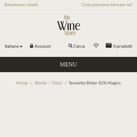
Recensioni
clienti
Cosa possiamo fare per te?
Italiano
Account
Cerca
0
prodotti
MENU
Home
/
Bontà
/
Dolci
/
Tavolette Bitter 82% Maglio