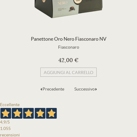
Panettone Oro Nero Fiasconaro NV
Fiasconaro
42,00 €
AGGIUNGI AL CARRELLO
Precedente
Successivo
Eccellente
4,9
/5
1.055
recensioni