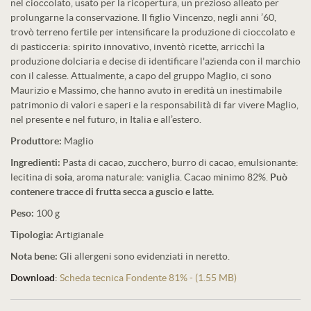
nel cioccolato, usato per la ricopertura, un prezioso alleato per
prolungarne la conservazione. Il figlio Vincenzo, negli anni ’60,
trovò terreno fertile per intensificare la produzione di cioccolato e
di pasticceria: spirito innovativo, inventò ricette, arricchì la
produzione dolciaria e decise di identificare l'azienda con il marchio
con il calesse. Attualmente, a capo del gruppo Maglio, ci sono
Maurizio e Massimo, che hanno avuto in eredità un inestimabile
patrimonio di valori e saperi e la responsabilità di far vivere Maglio,
nel presente e nel futuro, in Italia e all’estero.
Produttore:
Maglio
Ingredienti:
Pasta di cacao, zucchero, burro di cacao, emulsionante:
lecitina di
soia
, aroma naturale: vaniglia. Cacao minimo 82%.
Può
contenere tracce di frutta secca a guscio e latte.
Peso:
100 g
Tipologia:
Artigianale
Nota bene:
Gli allergeni sono evidenziati in neretto.
Download
:
Scheda tecnica Fondente 81% - (1.55 MB)