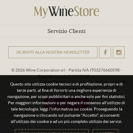
Servizio Clienti
ISCRIVITI ALLA NOSTRA NEWSLETTER
OK
© 2026 Wine Corporation srl - Partita IVA IT03276660598 -
Capitale sociale € 10.000,00 i.v.
Via Sabaudia, 56 - 04017 San Felice Circeo (LT) - ITALIA - +39 334
Questo sito utilizza cookie tecnici e di profilazione, propri e di
29 93 956 - info@mywinestore.it
terze parti, al fine di fornirti una migliore esperienza di
navigazione, per scopi pubblicitari o anche solo per fini statistici.
Per maggiori informazioni o per negare il consenso all'utilizzo di
tale tecnologia, leggi l'informativa sui cookie. Proseguendo la
navigazione o cliccando sul pulsante "Accetto", acconsenti
all'utilizzo dei cookie e ad un più completo utilizzo dei servizi.
Design
CODENCODE