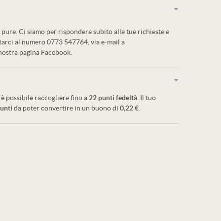
pure. Ci siamo per rispondere subito alle tue richieste e
ttarci al numero 0773 547764, via e-mail a
 nostra pagina Facebook.
è possibile raccogliere fino a
22
punti fedeltà
. Il tuo
unti
da poter convertire in un buono di
0,22 €
.