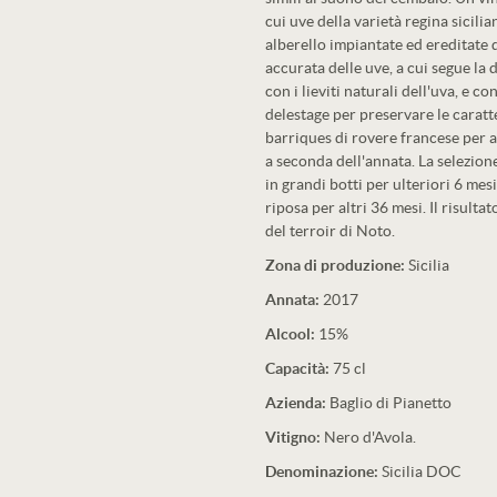
cui uve della varietà regina sicili
alberello impiantate ed ereditate 
accurata delle uve, a cui segue la 
con i lieviti naturali dell'uva, e 
delestage per preservare le caratte
barriques di rovere francese per 
a seconda dell'annata. La selezion
in grandi botti per ulteriori 6 mesi
riposa per altri 36 mesi. Il risulta
del terroir di Noto.
Zona di produzione:
Sicilia
Annata:
2017
Alcool:
15%
Capacità:
75 cl
Azienda:
Baglio di Pianetto
Vitigno:
Nero d'Avola.
Denominazione:
Sicilia DOC