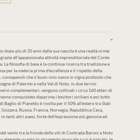
to dopo più di 20 anni dalla sua nascita è una realtà ormai
 grazie all'appassionata attività imprenditoriale del Conte
. La filosofia di base è la continua ricerca tra tradizione e
a per la materia prima d'eccellenza e il rispetto della
, consapevoli che il buon vino nasce in vigna piuttosto che
pagne di Palermo e nella Val di Noto, in due terroir
versi complementari, vengono coltivati i circa 160 ettari di
hanno conquistato dapprima i bevitori siciliani e poi tutto
 Baglio di Pianetto è rivolta per il 50% all'estero tra Stati
 Svizzera, Russia, Francia, Norvegia, Repubblica Ceca,
n tanti altri paesi, forte dell'espressione più genuina ed
del vento tra le fronde delle viti di Contrada Baroni a Noto
no elegante quanto lo strumento musicale a cui è ispirato, le