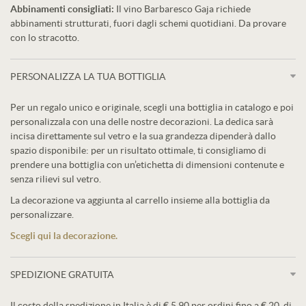
Abbinamenti consigliati:
Il vino Barbaresco Gaja richiede
abbinamenti strutturati, fuori dagli schemi quotidiani. Da provare
con lo stracotto.
PERSONALIZZA LA TUA BOTTIGLIA
Per un regalo unico e originale, scegli una bottiglia in catalogo e poi
personalizzala con una delle nostre decorazioni. La dedica sarà
incisa direttamente sul vetro e la sua grandezza dipenderà dallo
spazio disponibile: per un risultato ottimale, ti consigliamo di
prendere una bottiglia con un’etichetta di dimensioni contenute e
senza rilievi sul vetro.
La decorazione va aggiunta al carrello insieme alla bottiglia da
personalizzare.
Scegli qui la decorazione.
SPEDIZIONE GRATUITA
Il costo della spedizione in Italia è di € 5,90 per ordini fino a € 20, di