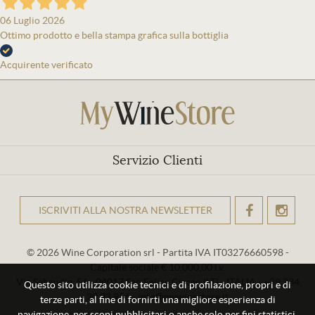
06 Luglio 2026
Ottimo prodotto e bella stampa grafica sulla bottiglia
Acquirente verificato
Servizio Clienti
ISCRIVITI ALLA NOSTRA NEWSLETTER
OK
© 2026 Wine Corporation srl - Partita IVA IT03276660598 -
Capitale sociale € 10.000,00 i.v.
Via Sabaudia, 56 - 04017 San Felice Circeo (LT) - ITALIA - +39 334
Questo sito utilizza cookie tecnici e di profilazione, propri e di
29 93 956 - info@mywinestore.it
terze parti, al fine di fornirti una migliore esperienza di
navigazione, per scopi pubblicitari o anche solo per fini statistici.