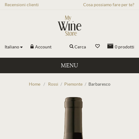
Recensioni
clienti
Cosa possiamo fare per te?
Italiano
Account
Cerca
0
prodotti
MENU
Home
/
Rossi
/
Piemonte
/
Barbaresco