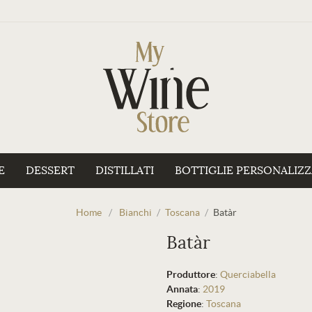
E
DESSERT
DISTILLATI
BOTTIGLIE PERSONALIZ
Home
/
Bianchi
/
Toscana
/
Batàr
Batàr
Produttore
:
Querciabella
Annata
:
2019
Regione
:
Toscana