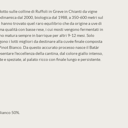
otto sulle colline di Ruffoli in Greve in Chianti da vigne
odinamica dal 2000, biologica dal 1988, a 350-600 metri sul
o hanno trovato quel raro equilibrio che da origine a uve di
a qualità con basse rese, i cui mosti vengono fermentati in
vino matura sempre in barrique per altri 9-12 mesi. Solo
ono i lotti migliori da destinare alla cuvée finale composta
inot Bianco. Da questo accurato processo nasce il Batàr
entare l'eccellenza della cantina, dal colore giallo intenso,
 e speziate, al palato ricco con finale lungo e persistente.
Bianco 50%.