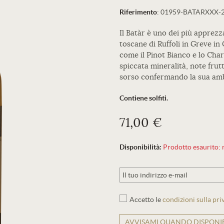
Riferimento
:
01959-BATARXXX-
Il Batàr è uno dei più apprezzat
toscane di Ruffoli in Greve in 
come il Pinot Bianco e lo Cha
spiccata mineralità, note frut
sorso confermando la sua ambi
Contiene solfiti.
71,00 €
Disponibilità:
Prodotto esaurito: r
Accetto le
condizioni sulla pri
AVVISAMI QUANDO DISPONIB