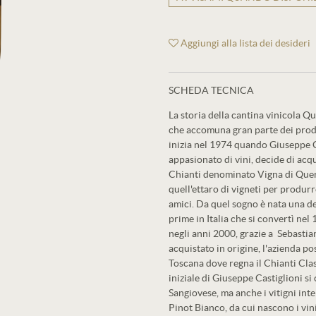
Aggiungi alla lista dei desideri
SCHEDA TECNICA
La storia della cantina vinicola Que
che accomuna gran parte dei produ
inizia nel 1974 quando Giuseppe Ca
appasionato di vini, decide di acqu
Chianti denominato Vigna di Querci
quell'ettaro di vigneti per produr
amici. Da quel sogno è nata una de
prime in Italia che si convertì nel
negli anni 2000, grazie a Sebastia
acquistato in origine, l'azienda po
Toscana dove regna il Chianti Cla
iniziale di Giuseppe Castiglioni si 
Sangiovese, ma anche i vitigni in
Pinot Bianco, da cui nascono i vin