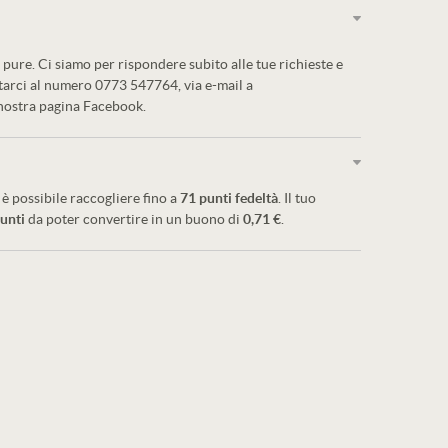
pure. Ci siamo per rispondere subito alle tue richieste e
ttarci al numero 0773 547764, via e-mail a
 nostra pagina Facebook.
è possibile raccogliere fino a
71
punti fedeltà
. Il tuo
unti
da poter convertire in un buono di
0,71 €
.