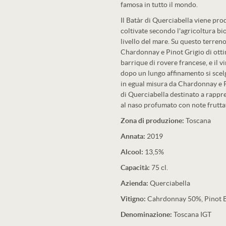
famosa in tutto il mondo.
Il Batàr di Querciabella viene prod
coltivate secondo l'agricoltura bi
livello del mare. Su questo terren
Chardonnay e Pinot Grigio di ottim
barrique di rovere francese, e il 
dopo un lungo affinamento si scelg
in egual misura da Chardonnay e P
di Querciabella destinato a rappres
al naso profumato con note fruttate
Zona di produzione:
Toscana
Annata:
2019
Alcool:
13,5%
Capacità:
75 cl.
Azienda:
Querciabella
Vitigno:
Cahrdonnay 50%, Pinot 
Denominazione:
Toscana IGT