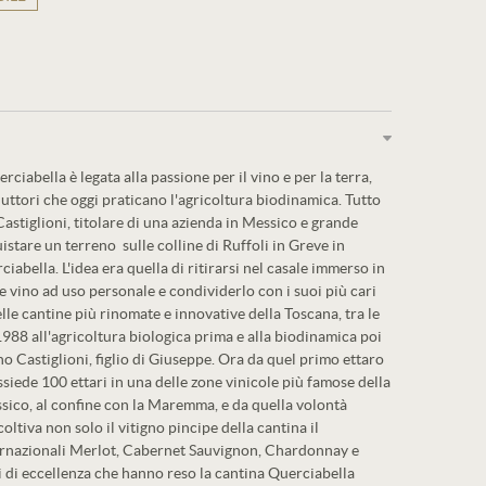
rciabella è legata alla passione per il vino e per la terra,
ttori che oggi praticano l'agricoltura biodinamica. Tutto
stiglioni, titolare di una azienda in Messico e grande
istare un terreno sulle colline di Ruffoli in Greve in
abella. L'idea era quella di ritirarsi nel casale immerso in
re vino ad uso personale e condividerlo con i suoi più cari
lle cantine più rinomate e innovative della Toscana, tra le
 1988 all'agricoltura biologica prima e alla biodinamica poi
no Castiglioni, figlio di Giuseppe. Ora da quel primo ettaro
ssiede 100 ettari in una delle zone vinicole più famose della
ssico, al confine con la Maremma, e da quella volontà
coltiva non solo il vitigno pincipe della cantina il
ternazionali Merlot, Cabernet Sauvignon, Chardonnay e
i di eccellenza che hanno reso la cantina Querciabella