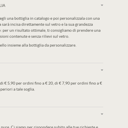
LIA
egli una bottiglia in catalogo e poi personalizzala con una
a sarà incisa direttamente sul vetro e la sua grandezza
: per un risultato ottimale, ti consigliamo di prendere una
sioni contenute e senza rilievi sul vetro.
llo insieme alla bottiglia da personalizzare.
 di € 5,90 per ordini fino a € 20, di € 7,90 per ordini fino a €
periori a tale soglia.
pure. Ci siamo per rispondere subito alle tue richieste e