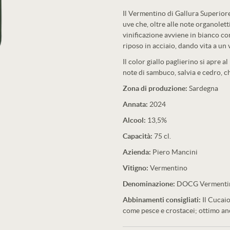
Il Vermentino di Gallura Superior
uve che, oltre alle note organolet
vinificazione avviene in bianco c
riposo in acciaio, dando vita a un
Il color giallo paglierino si apre 
note di sambuco, salvia e cedro, c
Zona di produzione:
Sardegna
Annata:
2024
Alcool:
13,5%
Capacità:
75 cl.
Azienda:
Piero Mancini
Vitigno:
Vermentino
Denominazione:
DOCG Vermentin
Abbinamenti consigliati:
Il Cucaio
come pesce e crostacei; ottimo anc