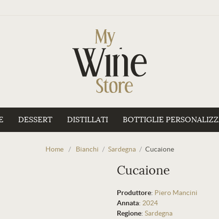
E
DESSERT
DISTILLATI
BOTTIGLIE PERSONALIZ
Home
/
Bianchi
/
Sardegna
/
Cucaione
Cucaione
Produttore
:
Piero Mancini
Annata
:
2024
Regione
:
Sardegna