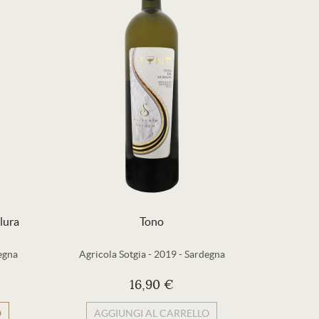
lura
Tono
egna
Agricola Sotgia
-
2019
-
Sardegna
Cantina So
16,90 €
O
AGGIUNGI AL CARRELLO
AG