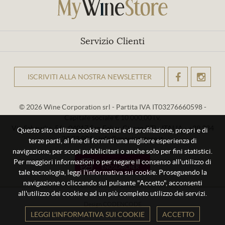
Servizio Clienti
ISCRIVITI ALLA NOSTRA NEWSLETTER
OK
© 2026 Wine Corporation srl - Partita IVA IT03276660598 -
Capitale sociale € 10.000,00 i.v.
Via Sabaudia, 56 - 04017 San Felice Circeo (LT) - ITALIA - +39 334
Questo sito utilizza cookie tecnici e di profilazione, propri e di
29 93 956 - info@mywinestore.it
terze parti, al fine di fornirti una migliore esperienza di
navigazione, per scopi pubblicitari o anche solo per fini statistici.
Per maggiori informazioni o per negare il consenso all'utilizzo di
tale tecnologia, leggi l'informativa sui cookie. Proseguendo la
navigazione o cliccando sul pulsante "Accetto", acconsenti
all'utilizzo dei cookie e ad un più completo utilizzo dei servizi.
Design
CODENCODE
LEGGI L'INFORMATIVA SUI COOKIE
ACCETTO