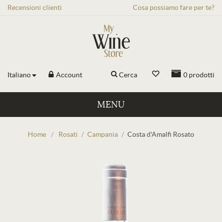
Recensioni
clienti
Cosa possiamo fare per te?
Italiano
Account
Cerca
0
prodotti
MENU
Home
/
Rosati
/
Campania
/
Costa d'Amalfi Rosato