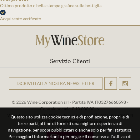
Ottimo prodotto e bella stampa grafica sulla bottiglia
Acquirente verificato
Servizio Clienti
ISCRIVITI ALLA NOSTRA NEWSLETTER
OK
© 2026 Wine Corporation srl - Partita IVA IT03276660598 -
Capitale sociale € 10.000,00 i.v.
Via Sabaudia, 56 - 04017 San Felice Circeo (LT) - ITALIA - +39 334
Questo sito utilizza cookie tecnici e di profilazione, propri e di
29 93 956 - info@mywinestore.it
terze parti, al fine di fornirti una migliore esperienza di
navigazione, per scopi pubblicitari o anche solo per fini statistici.
Per maggiori informazioni o per negare il consenso all'utilizzo di