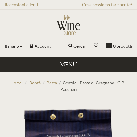
Recensioni
clienti
Cosa possiamo fare per te?
Italiano
Account
Cerca
0
prodotti
MENU
Home
/
Bontà
/
Pasta
/
Gentile - Pasta di Gragnano I.G.P. -
Paccheri