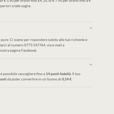
 di € 5,90 per ordini fino a € 20, di € 7,90 per ordini fino a €
periori a tale soglia.
pure. Ci siamo per rispondere subito alle tue richieste e
ttarci al numero 0773 547764, via e-mail a
 nostra pagina Facebook.
è possibile raccogliere fino a
14
punti fedeltà
. Il tuo
unti
da poter convertire in un buono di
0,14 €
.