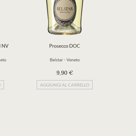
d NV
Prosecco DOC
P
eto
Belstar
-
Veneto
9,90 €
O
AGGIUNGI AL CARRELLO
AG