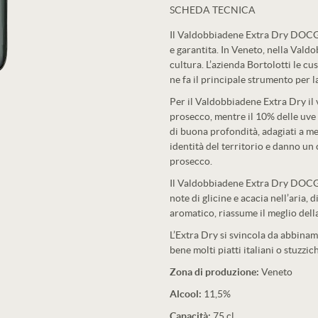
SCHEDA TECNICA
Il Valdobbiadene Extra Dry DOCG Bo
e garantita. In Veneto, nella Vald
cultura. L’azienda Bortolotti le c
ne fa il principale strumento per 
Per il Valdobbiadene Extra Dry il v
prosecco, mentre il 10% delle uv
di buona profondità, adagiati a me
identità del territorio e danno un 
prosecco.
Il Valdobbiadene Extra Dry DOCG B
note di glicine e acacia nell’aria, 
aromatico, riassume il meglio della
L’Extra Dry si svincola da abbina
bene molti piatti italiani o stuzzich
Zona di produzione:
Veneto
Alcool:
11,5%
Capacità:
75 cl