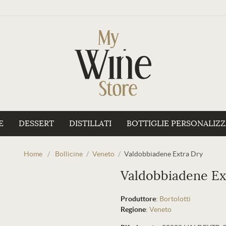
E
DESSERT
DISTILLATI
BOTTIGLIE PERSONALIZ
Home
/
Bollicine
/
Veneto
/
Valdobbiadene Extra Dry
Valdobbiadene Ex
Produttore
:
Bortolotti
Regione
:
Veneto