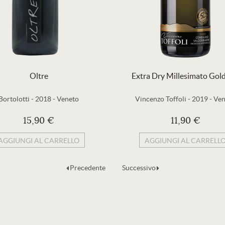
Oltre
Extra Dry Millesimato Gol
Bortolotti
-
2018
-
Veneto
Vincenzo Toffoli
-
2019
-
Ven
15,90 €
11,90 €
AGGIUNGI AL CARRELLO
AGGIUNGI AL CARRELL
Precedente
Successivo