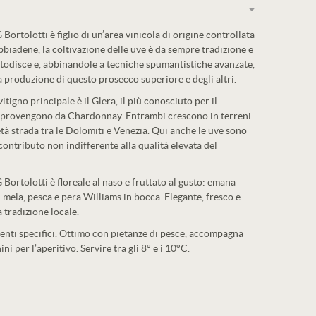
rtolotti è figlio di un’area vinicola di origine controllata
obbiadene, la coltivazione delle uve è da sempre tradizione e
ustodisce e, abbinandole a tecniche spumantistiche avanzate,
la produzione di questo prosecco superiore e degli altri.
itigno principale è il Glera, il più conosciuto per il
e provengono da Chardonnay. Entrambi crescono in terreni
tà strada tra le Dolomiti e Venezia. Qui anche le uve sono
contributo non indifferente alla qualità elevata del
ortolotti è floreale al naso e fruttato al gusto: emana
di mela, pesca e pera Williams in bocca. Elegante, fresco e
 tradizione locale.
menti specifici. Ottimo con pietanze di pesce, accompagna
ini per l’aperitivo. Servire tra gli 8° e i 10°C.