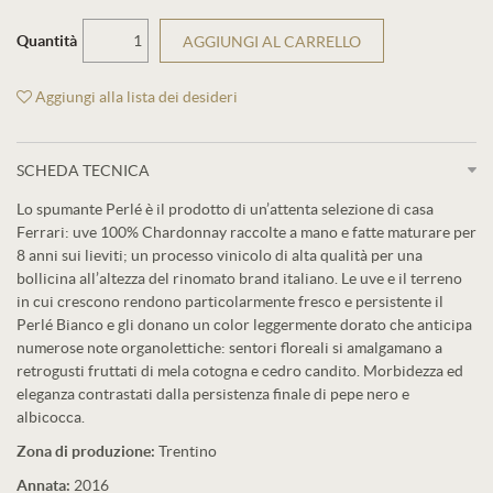
Quantità
AGGIUNGI AL CARRELLO
Aggiungi alla lista dei desideri
SCHEDA TECNICA
Lo spumante Perlé è il prodotto di un’attenta selezione di casa
Ferrari: uve 100% Chardonnay raccolte a mano e fatte maturare per
8 anni sui lieviti; un processo vinicolo di alta qualità per una
bollicina all’altezza del rinomato brand italiano. Le uve e il terreno
in cui crescono rendono particolarmente fresco e persistente il
Perlé Bianco e gli donano un color leggermente dorato che anticipa
numerose note organolettiche: sentori floreali si amalgamano a
retrogusti fruttati di mela cotogna e cedro candito. Morbidezza ed
eleganza contrastati dalla persistenza finale di pepe nero e
albicocca.
Zona di produzione:
Trentino
Annata:
2016