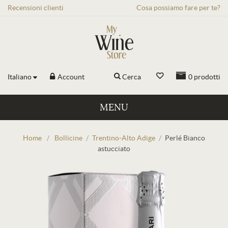
Recensioni
clienti
Cosa possiamo fare per te?
Italiano
Account
Cerca
0
prodotti
MENU
Home
/
Bollicine
/
Trentino-Alto Adige
/
Perlé Bianco
astucciato