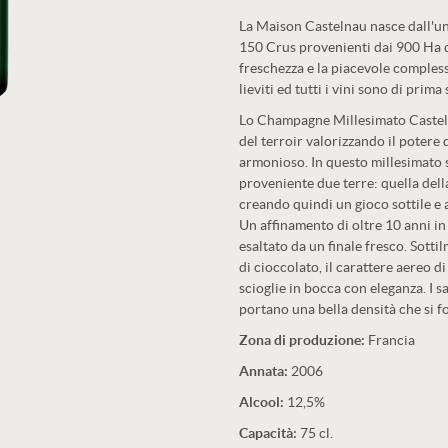
La Maison Castelnau nasce dall'uni
150 Crus provenienti dai 900 Ha d
freschezza e la piacevole compless
lieviti ed tutti i vini sono di prim
Lo Champagne Millesimato Castelna
del terroir valorizzando il potere 
armonioso. In questo millesimato s
proveniente due terre: quella del
creando quindi un gioco sottile e 
Un affinamento di oltre 10 anni in
esaltato da un finale fresco. Sot
di cioccolato, il carattere aereo 
scioglie in bocca con eleganza. I s
portano una bella densità che si f
Zona di produzione:
Francia
Annata:
2006
Alcool:
12,5%
Capacità:
75 cl.