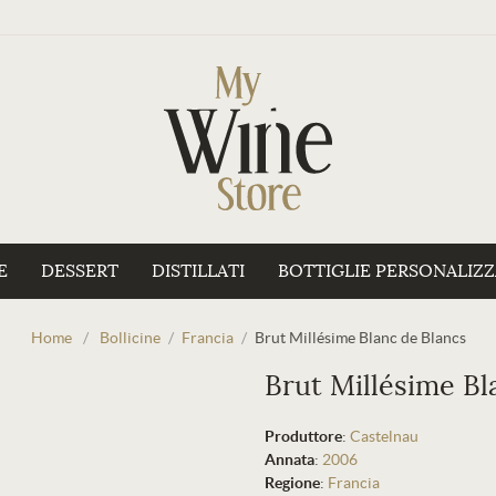
E
DESSERT
DISTILLATI
BOTTIGLIE PERSONALIZ
Home
/
Bollicine
/
Francia
/
Brut Millésime Blanc de Blancs
Brut Millésime Bl
Produttore
:
Castelnau
Annata
:
2006
Regione
:
Francia