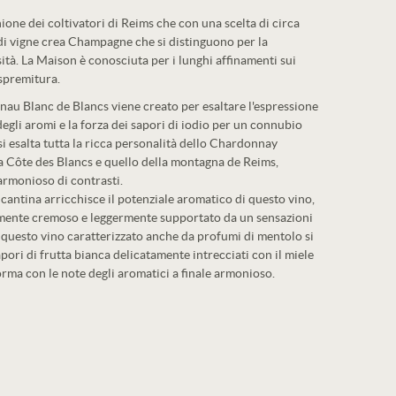
one dei coltivatori di Reims che con una scelta di circa
i vigne crea Champagne che si distinguono per la
ità. La Maison è conosciuta per i lunghi affinamenti sui
a spremitura.
u Blanc de Blancs viene creato per esaltare l'espressione
degli aromi e la forza dei sapori di iodio per un connubio
i esalta tutta la ricca personalità dello Chardonnay
la Côte des Blancs e quello della montagna de Reims,
armonioso di contrasti.
 cantina arricchisce il potenziale aromatico di questo vino,
tilmente cremoso e leggermente supportato da un sensazioni
di questo vino caratterizzato anche da profumi di mentolo si
apori di frutta bianca delicatamente intrecciati con il miele
orma con le note degli aromatici a finale armonioso.