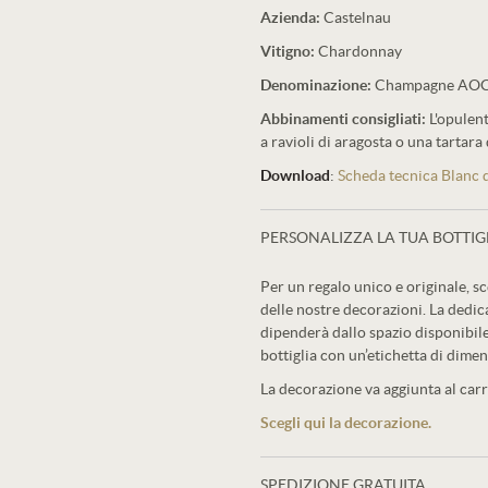
Azienda:
Castelnau
Vitigno:
Chardonnay
Denominazione:
Champagne AO
Abbinamenti consigliati:
L'opulent
a ravioli di aragosta o una tartara
Download
:
Scheda tecnica Blanc d
PERSONALIZZA LA TUA BOTTIG
Per un regalo unico e originale, sc
delle nostre decorazioni. La dedic
dipenderà dallo spazio disponibile
bottiglia con un’etichetta di dimen
La decorazione va aggiunta al carre
Scegli qui la decorazione.
SPEDIZIONE GRATUITA