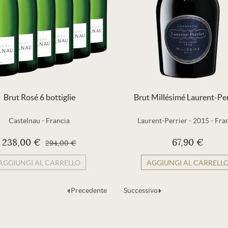
Brut Rosé 6 bottiglie
Brut Millésimé Laurent-Per
Castelnau
-
Francia
Laurent-Perrier
-
2015
-
Fra
238,00 €
67,90 €
294,00 €
AGGIUNGI AL CARRELLO
AGGIUNGI AL CARRELL
Precedente
Successivo