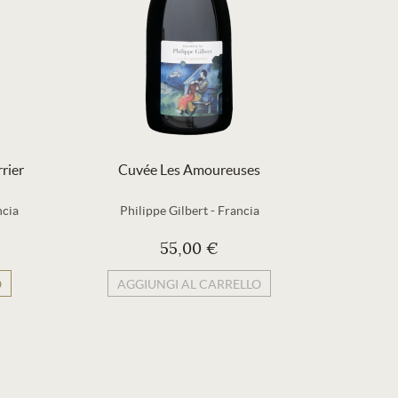
rier
Cuvée Les Amoureuses
ncia
Philippe Gilbert
-
Francia
Lou
55,00 €
O
AGGIUNGI AL CARRELLO
AG