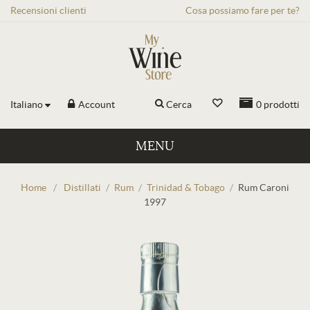
Recensioni
clienti
Cosa possiamo fare per te?
Italiano
Account
Cerca
0
prodotti
MENU
Home
/
Distillati
/
Rum
/
Trinidad & Tobago
/
Rum Caroni
1997