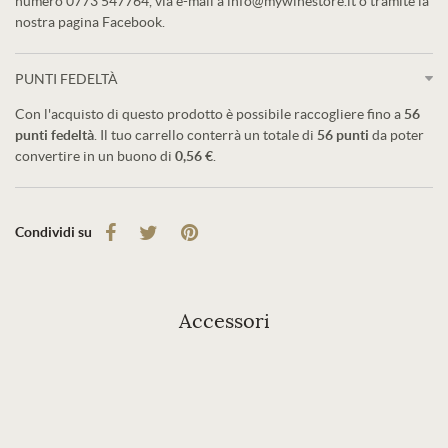
numero 0773 547764, via e-mail a info@mywinestore.it o tramite la
nostra pagina Facebook.
PUNTI FEDELTÀ
Con l'acquisto di questo prodotto è possibile raccogliere fino a
56
punti fedeltà
. Il tuo carrello conterrà un totale di
56
punti
da poter
convertire in un buono di
0,56 €
.
Condividi su
Accessori