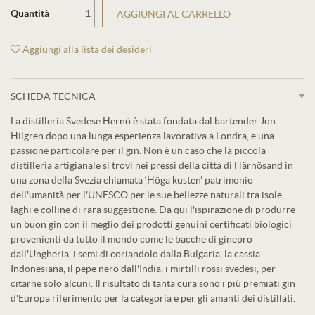
Quantità
AGGIUNGI AL CARRELLO
Aggiungi alla lista dei desideri
SCHEDA TECNICA
La distilleria Svedese Hernö è stata fondata dal bartender Jon
Hilgren dopo una lunga esperienza lavorativa a Londra, e una
passione particolare per il gin. Non è un caso che la piccola
distilleria artigianale si trovi nei pressi della città di Härnösand in
una zona della Svezia chiamata ‘Höga kusten’ patrimonio
dell'umanità per l'UNESCO per le sue bellezze naturali tra isole,
laghi e colline di rara suggestione. Da qui l'ispirazione di produrre
un buon gin con il meglio dei prodotti genuini certificati biologici
provenienti da tutto il mondo come le bacche di ginepro
dall'Ungheria, i semi di coriandolo dalla Bulgaria, la cassia
Indonesiana, il pepe nero dall'India, i mirtilli rossi svedesi, per
citarne solo alcuni. Il risultato di tanta cura sono i più premiati gin
d'Europa riferimento per la categoria e per gli amanti dei distillati.