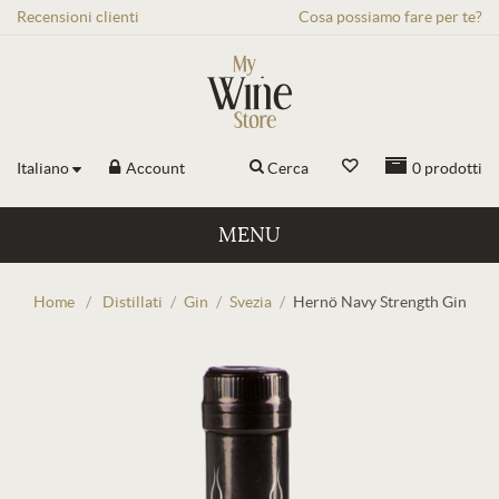
Recensioni
clienti
Cosa possiamo fare per te?
Italiano
Account
Cerca
0
prodotti
MENU
Home
/
Distillati
/
Gin
/
Svezia
/
Hernö Navy Strength Gin