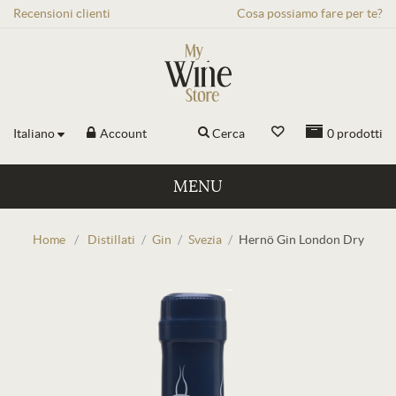
Recensioni
clienti
Cosa possiamo fare per te?
Italiano
Account
Cerca
0
prodotti
MENU
Home
/
Distillati
/
Gin
/
Svezia
/
Hernö Gin London Dry