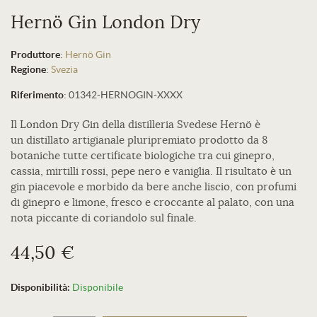
Hernö Gin London Dry
Produttore
:
Hernö Gin
Regione
:
Svezia
Riferimento
:
01342-HERNOGIN-XXXX
Il London Dry Gin della distilleria Svedese Hernö è
un distillato artigianale pluripremiato prodotto da 8
botaniche tutte certificate biologiche tra cui ginepro,
cassia, mirtilli rossi, pepe nero e vaniglia. Il risultato è un
gin piacevole e morbido da bere anche liscio, con profumi
di ginepro e limone, fresco e croccante al palato, con una
nota piccante di coriandolo sul finale.
44,50 €
Disponibilità:
Disponibile