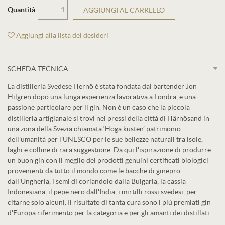
Quantità
AGGIUNGI AL CARRELLO
Aggiungi alla lista dei desideri
SCHEDA TECNICA
La distilleria Svedese Hernö è stata fondata dal bartender Jon
Hilgren dopo una lunga esperienza lavorativa a Londra, e una
passione particolare per il gin. Non è un caso che la piccola
distilleria artigianale si trovi nei pressi della città di Härnösand in
una zona della Svezia chiamata ‘Höga kusten’ patrimonio
dell'umanità per l'UNESCO per le sue bellezze naturali tra isole,
laghi e colline di rara suggestione. Da qui l'ispirazione di produrre
un buon gin con il meglio dei prodotti genuini certificati biologici
provenienti da tutto il mondo come le bacche di ginepro
dall'Ungheria, i semi di coriandolo dalla Bulgaria, la cassia
Indonesiana, il pepe nero dall'India, i mirtilli rossi svedesi, per
citarne solo alcuni. Il risultato di tanta cura sono i più premiati gin
d'Europa riferimento per la categoria e per gli amanti dei distillati.