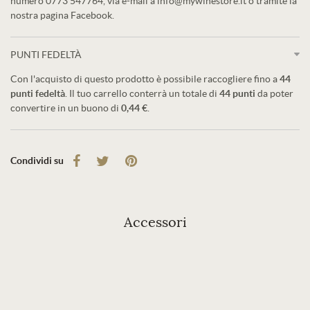
numero 0773 547764, via e-mail a info@mywinestore.it o tramite la
nostra pagina Facebook.
PUNTI FEDELTÀ
Con l'acquisto di questo prodotto è possibile raccogliere fino a
44
punti fedeltà
. Il tuo carrello conterrà un totale di
44
punti
da poter
convertire in un buono di
0,44 €
.
Condividi su
Accessori