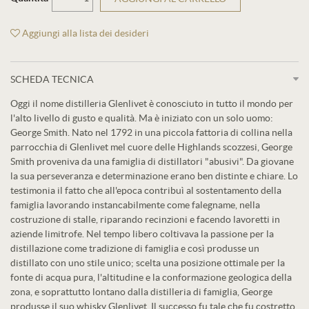
Aggiungi alla lista dei desideri
SCHEDA TECNICA
Oggi il nome distilleria Glenlivet è conosciuto in tutto il mondo per
l'alto livello di gusto e qualità. Ma è iniziato con un solo uomo:
George Smith. Nato nel 1792 in una piccola fattoria di collina nella
parrocchia di Glenlivet mel cuore delle Highlands scozzesi, George
Smith proveniva da una famiglia di distillatori "abusivi". Da giovane
la sua perseveranza e determinazione erano ben distinte e chiare. Lo
testimonia il fatto che all'epoca contribuì al sostentamento della
famiglia lavorando instancabilmente come falegname, nella
costruzione di stalle, riparando recinzioni e facendo lavoretti in
aziende limitrofe. Nel tempo libero coltivava la passione per la
distillazione come tradizione di famiglia e così produsse un
distillato con uno stile unico; scelta una posizione ottimale per la
fonte di acqua pura, l'altitudine e la conformazione geologica della
zona, e soprattutto lontano dalla distilleria di famiglia, George
produsse il suo whisky Glenlivet. Il successo fu tale che fu costretto