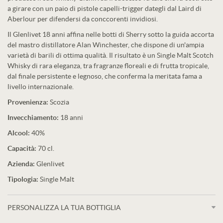
a girare con un paio di pistole capelli-trigger dategli dal Laird di
Aberlour per difendersi da conccorenti invidiosi.
Il Glenlivet 18 anni affina nelle botti di Sherry sotto la guida accorta
del mastro distillatore Alan Winchester, che dispone di un'ampia
varietà di barili di ottima qualità. Il risultato è un Single Malt Scotch
Whisky di rara eleganza, tra fragranze floreali e di frutta tropicale,
dal finale persistente e legnoso, che conferma la meritata fama a
livello internazionale.
Provenienza:
Scozia
Invecchiamento:
18 anni
Alcool:
40%
Capacità:
70 cl.
Azienda:
Glenlivet
Tipologia:
Single Malt
PERSONALIZZA LA TUA BOTTIGLIA