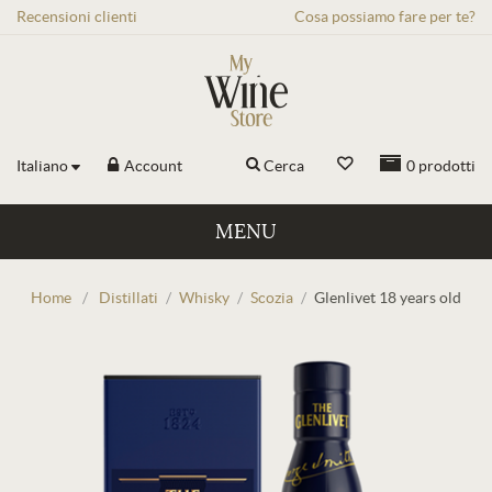
Recensioni
clienti
Cosa possiamo fare per te?
Italiano
Account
Cerca
0
prodotti
MENU
Home
/
Distillati
/
Whisky
/
Scozia
/
Glenlivet 18 years old