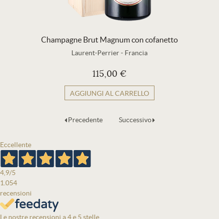
Champagne Brut Magnum con cofanetto
Laurent-Perrier
-
Francia
115,00 €
AGGIUNGI AL CARRELLO
Precedente
Successivo
Eccellente
4,9
/5
1.054
recensioni
Le nostre recensioni a 4 e 5 stelle.