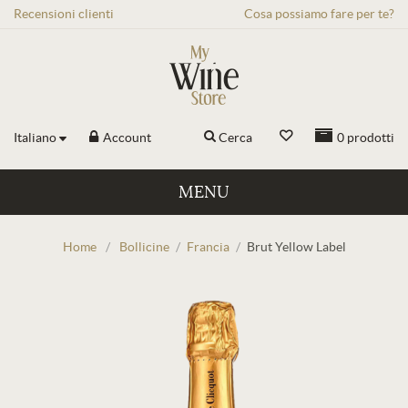
Recensioni
clienti
Cosa possiamo fare per te?
Italiano
Account
Cerca
0
prodotti
MENU
Home
/
Bollicine
/
Francia
/
Brut Yellow Label