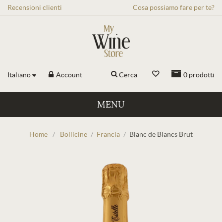
Recensioni
clienti
Cosa possiamo fare per te?
Italiano
Account
Cerca
0
prodotti
MENU
Home
/
Bollicine
/
Francia
/
Blanc de Blancs Brut